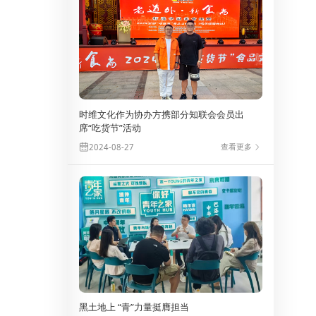
时维文化作为协办方携部分知联会会员出
席“吃货节”活动
查看更多
2024-08-27
*
*
*
黑土地上 “青”力量挺膺担当