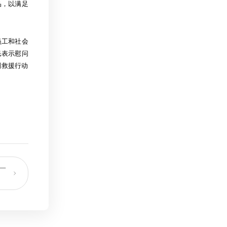
品，以满足
员工和社会
民表示慰问
到救援行动
一